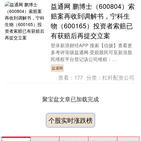
益通网 鹏博士（600804）索
赔案再收到调解书，宁科生
物（600165）投资者索赔已
有获赔后再提交立案
登录新浪财经APP 搜索【信披】查看更
多考评等级益通网 受损股民可至新浪股
民维权平台登记该公司维权：
http://wq.finance.sina.com.cn/....
益通网
查看：
177
分类：
杠杆配资公司
聚宝盆文章已加载完成
个股实时涨跌榜