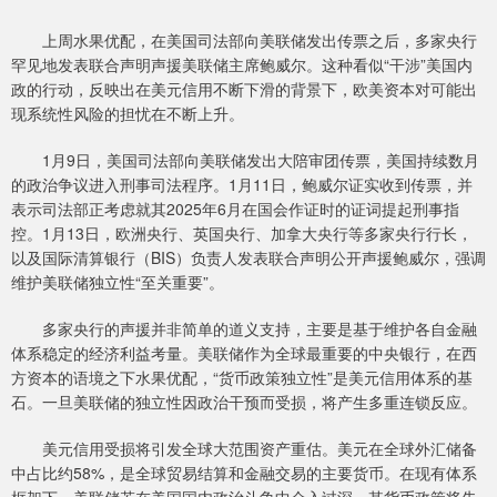
上周水果优配，在美国司法部向美联储发出传票之后，多家央行
罕见地发表联合声明声援美联储主席鲍威尔。这种看似“干涉”美国内
政的行动，反映出在美元信用不断下滑的背景下，欧美资本对可能出
现系统性风险的担忧在不断上升。
1月9日，美国司法部向美联储发出大陪审团传票，美国持续数月
的政治争议进入刑事司法程序。1月11日，鲍威尔证实收到传票，并
表示司法部正考虑就其2025年6月在国会作证时的证词提起刑事指
控。1月13日，欧洲央行、英国央行、加拿大央行等多家央行行长，
以及国际清算银行（BIS）负责人发表联合声明公开声援鲍威尔，强调
维护美联储独立性“至关重要”。
多家央行的声援并非简单的道义支持，主要是基于维护各自金融
体系稳定的经济利益考量。美联储作为全球最重要的中央银行，在西
方资本的语境之下水果优配，“货币政策独立性”是美元信用体系的基
石。一旦美联储的独立性因政治干预而受损，将产生多重连锁反应。
美元信用受损将引发全球大范围资产重估。美元在全球外汇储备
中占比约58%，是全球贸易结算和金融交易的主要货币。在现有体系