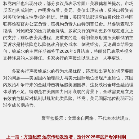
和党内部也出现分歧，部分参议员表示将阻止美联储相关提名。市场
反应也构成制约，声明发布后，美元、美债出现波动，反映出投资者
对美联储独立性受损的担忧。然而，美国司法部调查由哥伦比亚特区
联邦检察官办公室负责，该机构负责人由特朗普任命。只要调查程序
继续，对鲍威尔的压力就会持续。多家央行的声明更多体现在道义上
的支持，难以改变其进程。更重要的是，特朗普政府施压美联储的主
要诉求是持续降息以降低政府债务成本、刺激经济。无论调查结果如
何，鲍威尔的主席任期都将于2026年5月结束，特朗普已表示将提名
支持降息的人选接任。多家央行的声援难以阻止这一人事更迭。
多家央行声援鲍威尔的行为水果优配，还反映出更加迫切需要面
对的问题——美国国内治理能力与美元国际地位出现严重错位，其国
内政治斗争带来的金融冲击将远超美国国界。这反映出全球金融治理
体系的不足。特别是在美国国力日渐衰弱的背景下，全球需要建立更
有效的危机应对机制以规避此类风险。毕竟，美元国际地位削弱正渐
渐变成长期趋势。
聚宝盆提示：文章来自网络，不代表本站观点。
上一篇：
方道配资 远东传动发预增，预计2025年度归母净利润