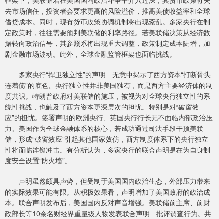
框架下，美联储若在美国国内政治斗争中介入过深，其货币政策将失
去市场信任，投资者会要求更高的风险溢价，推高美债收益率和全球
借贷成本。同时，现有货币政策协调机制将出现紊乱。多家央行在制
定政策时，往往需要预判美联储的利率路径。若美联储决策从经济数
据转向政治信号，其参照系将出现重大调整，政策制定成本陡增，加
剧金融市场波动。此外，全球金融监管框架也面临挑战。
多家央行“捍卫独立性”的声明，无意中揭示了西方资本“打断骨头
连着筋”的底色。央行独立性并非美国独有，而是西方主要经济体的制
度共识。特朗普政府对美联储的施压，被视为对全球央行独立性的系
统性挑战，也触及了西方资本更深层次的担忧。特别是对“破窗效
应”的担忧。签署声明的欧洲央行、英国央行行长无不面临内部政治压
力。美国作为全球金融体系的核心，若成功通过司法手段干预美联
储，形成“破窗效应”引起其他国家效仿，西方制度体系下的央行独立
性将面临连锁冲击。有分析认为，多家央行的联合声明是在为自身制
度安全设置“防火墙”。
声明虽然颇具声势，但受制于美国国内政治生态，外部压力带来
的实际效果可能有限。从积极效果看，声明增加了美国政府的政治成
本。联合声明发布后，美国国内反对声音增强。美联储前主席、前财
政部长等10余名财经界重量级人物发表联合声明，批评调查行为。共