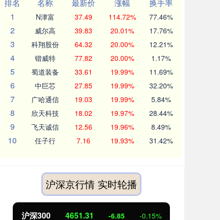
排名
名称
最新价
涨幅
换手率
1
N津富
37.49
114.72%
77.46%
2
威尔高
39.83
20.01%
17.76%
3
科翔股份
64.32
20.00%
12.21%
4
锴威特
77.82
20.00%
1.17%
5
蜀道装备
33.61
19.99%
11.69%
6
中巨芯
27.85
19.99%
32.20%
7
广哈通信
19.03
19.99%
5.84%
8
欣天科技
18.02
19.97%
28.44%
9
飞天诚信
12.56
19.96%
8.49%
10
任子行
7.16
19.93%
31.42%
沪深京行情 实时轮播
北证50
1122.88
3.42
0.30%