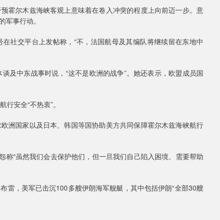
干预霍尔木兹海峡客观上意味着在卷入冲突的程度上向前迈一步。意
的军事行动。
号在社交平台上发帖称，“不，法国航母及其编队将继续留在东地中
体谈及中东战事时说，“这不是欧洲的战争”。她还表示，欧盟成员国
航行安全“不热衷”。
求欧洲国家以及日本、韩国等国协助美方共同保障霍尔木兹海峡航行
抱怨称“虽然我们会去保护他们，但一旦我们自己陷入困境、需要帮助
雷，美军已击沉100多艘伊朗海军舰艇，其中包括伊朗“全部30艘