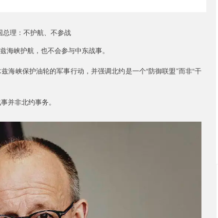
木兹海峡护航，也不会参与中东战事。
兹海峡保护油轮的军事行动，并强调北约是一个“防御联盟”而非“干
战事并非北约事务。
沪深300
4651.31
-0.24%
-6.85
-0.15%