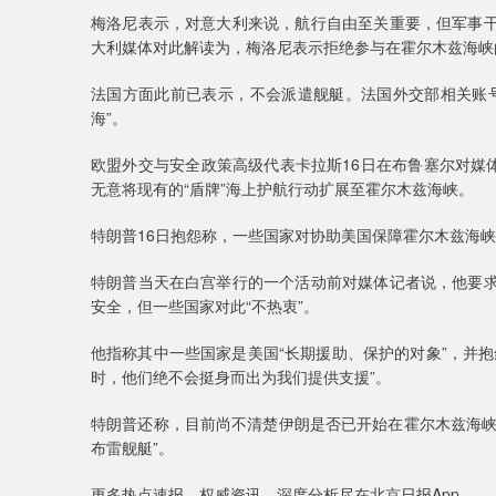
梅洛尼表示，对意大利来说，航行自由至关重要，但军事
大利媒体对此解读为，梅洛尼表示拒绝参与在霍尔木兹海峡
法国方面此前已表示，不会派遣舰艇。法国外交部相关账
海”。
欧盟外交与安全政策高级代表卡拉斯16日在布鲁塞尔对媒
无意将现有的“盾牌”海上护航行动扩展至霍尔木兹海峡。
特朗普16日抱怨称，一些国家对协助美国保障霍尔木兹海峡
特朗普当天在白宫举行的一个活动前对媒体记者说，他要
安全，但一些国家对此“不热衷”。
他指称其中一些国家是美国“长期援助、保护的对象”，并
时，他们绝不会挺身而出为我们提供支援”。
特朗普还称，目前尚不清楚伊朗是否已开始在霍尔木兹海峡布
布雷舰艇”。
更多热点速报、权威资讯、深度分析尽在北京日报App