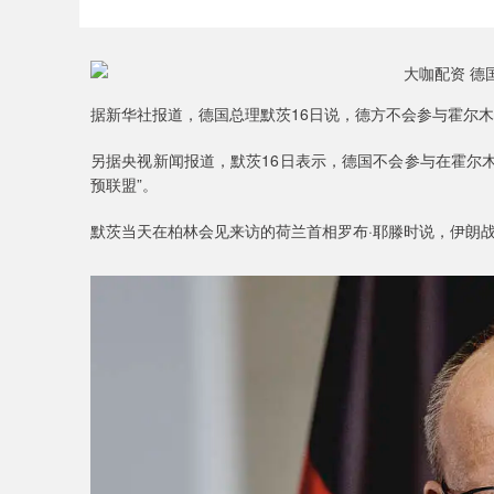
据新华社报道，德国总理默茨16日说，德方不会参与霍尔
另据央视新闻报道，默茨16日表示，德国不会参与在霍尔木
预联盟”。
默茨当天在柏林会见来访的荷兰首相罗布·耶滕时说，伊朗
深证成指
14110.12
21.92
0.57%
-34.08