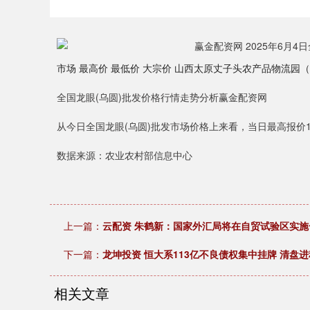
市场 最高价 最低价 大宗价 山西太原丈子头农产品物流园（原城东利民
全国龙眼(乌圆)批发价格行情走势分析赢金配资网
从今日全国龙眼(乌圆)批发市场价格上来看，当日最高报价17.0
数据来源：农业农村部信息中心
上一篇：
云配资 朱鹤新：国家外汇局将在自贸试验区实
下一篇：
龙坤投资 恒大系113亿不良债权集中挂牌 清盘
相关文章
上证指数
3940.04
4.40
2.13%
39.68
1.