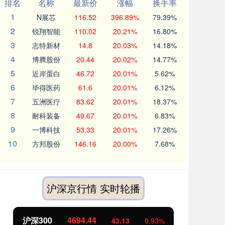
排名
名称
最新价
涨幅
换手率
1
N展芯
116.52
396.89%
79.39%
2
锐翔智能
110.02
20.21%
16.80%
3
志特新材
14.8
20.03%
14.18%
4
博腾股份
20.44
20.02%
14.77%
5
近岸蛋白
46.72
20.01%
5.62%
6
毕得医药
61.6
20.01%
6.12%
7
五洲医疗
83.62
20.01%
18.37%
8
耐科装备
49.67
20.01%
6.83%
9
一博科技
53.33
20.01%
17.26%
10
方邦股份
146.16
20.00%
7.68%
沪深京行情 实时轮播
沪深300
4694.44
北
43.13
0.93%