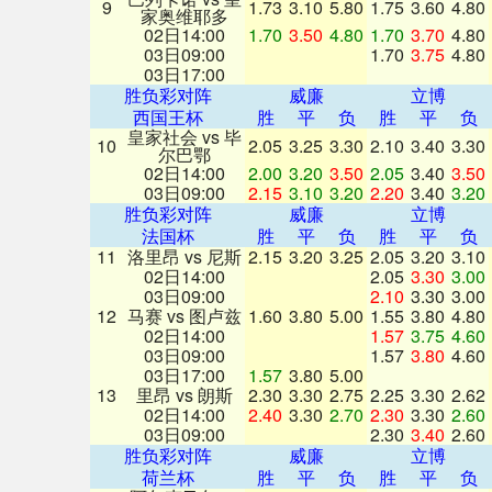
9
1.73
3.10
5.80
1.75
3.60
4.80
家奥维耶多
02日14:00
1.70
3.50
4.80
1.70
3.70
4.80
03日09:00
1.70
3.75
4.80
03日17:00
胜负彩对阵
威廉
立博
西国王杯
胜
平
负
胜
平
负
皇家社会 vs 毕
10
2.05
3.25
3.30
2.10
3.40
3.30
尔巴鄂
02日14:00
2.00
3.20
3.50
2.05
3.40
3.50
03日09:00
2.15
3.10
3.20
2.20
3.40
3.20
胜负彩对阵
威廉
立博
法国杯
胜
平
负
胜
平
负
11
洛里昂 vs 尼斯
2.15
3.20
3.25
2.05
3.20
3.10
02日14:00
2.05
3.30
3.00
03日09:00
2.10
3.30
3.00
12
马赛 vs 图卢兹
1.60
3.80
5.00
1.55
3.80
4.80
02日14:00
1.57
3.75
4.60
03日09:00
1.57
3.80
4.60
03日17:00
1.57
3.80
5.00
13
里昂 vs 朗斯
2.30
3.30
2.75
2.25
3.30
2.62
02日14:00
2.40
3.30
2.70
2.30
3.30
2.60
03日09:00
2.30
3.40
2.60
胜负彩对阵
威廉
立博
荷兰杯
胜
平
负
胜
平
负