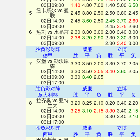
03日09:00
1.40
4.80
7.00
1.40
5.00
6.50
纽卡斯尔 vs 曼
5
2.45
3.80
2.50
2.50
3.80
2.45
联
02日14:00
2.45
3.60
2.50
2.45
3.70
2.60
03日09:00
2.45
3.75
2.60
6
热刺 vs 水晶宫
2.30
3.30
3.00
2.30
3.40
3.00
02日14:00
2.38
3.20
2.90
2.30
3.30
3.00
03日09:00
2.30
3.40
3.00
胜负彩对阵
威廉
立博
德甲
胜
平
负
胜
平
负
汉堡 vs 勒沃库
7
3.30
3.50
2.00
3.30
3.70
2.05
森
02日14:00
3.30
3.50
2.05
3.40
3.60
2.05
03日09:00
3.30
3.40
2.05
03日17:00
胜负彩对阵
威廉
立博
意大利杯
胜
平
负
胜
平
负
拉齐奥 vs 亚特
8
3.20
3.25
2.10
3.20
3.40
2.20
兰大
02日14:00
3.25
3.10
2.15
3.30
3.40
2.15
03日09:00
3.30
3.40
2.10
03日17:00
胜负彩对阵
威廉
立博
西甲
胜
平
负
胜
平
负
巴列卡诺 vs 皇