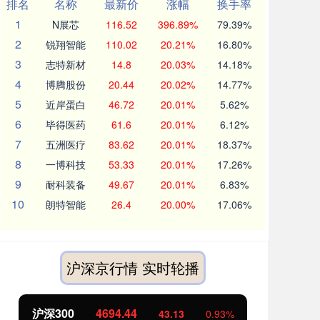
排名
名称
最新价
涨幅
换手率
1
N展芯
116.52
396.89%
79.39%
2
锐翔智能
110.02
20.21%
16.80%
3
志特新材
14.8
20.03%
14.18%
4
博腾股份
20.44
20.02%
14.77%
5
近岸蛋白
46.72
20.01%
5.62%
6
毕得医药
61.6
20.01%
6.12%
7
五洲医疗
83.62
20.01%
18.37%
8
一博科技
53.33
20.01%
17.26%
9
耐科装备
49.67
20.01%
6.83%
10
朗特智能
26.4
20.00%
17.06%
沪深京行情 实时轮播
沪深300
4694.44
北
43.13
0.93%