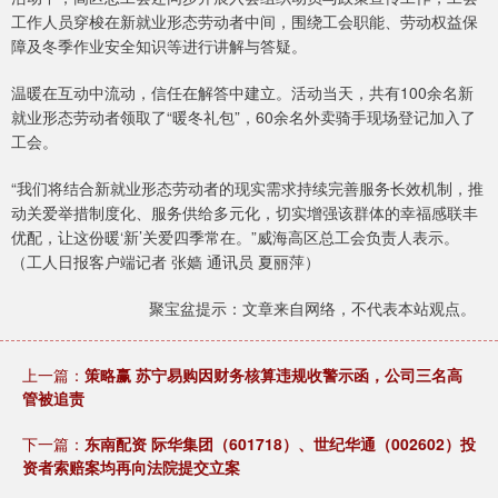
工作人员穿梭在新就业形态劳动者中间，围绕工会职能、劳动权益保
障及冬季作业安全知识等进行讲解与答疑。
温暖在互动中流动，信任在解答中建立。活动当天，共有100余名新
就业形态劳动者领取了“暖冬礼包”，60余名外卖骑手现场登记加入了
工会。
“我们将结合新就业形态劳动者的现实需求持续完善服务长效机制，推
动关爱举措制度化、服务供给多元化，切实增强该群体的幸福感联丰
优配，让这份暖‘新’关爱四季常在。”威海高区总工会负责人表示。
（工人日报客户端记者 张嫱 通讯员 夏丽萍）
聚宝盆提示：文章来自网络，不代表本站观点。
上一篇：
策略赢 苏宁易购因财务核算违规收警示函，公司三名高
管被追责
下一篇：
东南配资 际华集团（601718）、世纪华通（002602）投
资者索赔案均再向法院提交立案