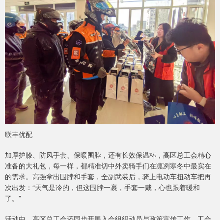
联丰优配
加厚护膝、防风手套、保暖围脖，还有长效保温杯，高区总工会精心
准备的大礼包，每一样，都精准切中外卖骑手们在凛冽寒冬中最实在
的需求。高强拿出围脖和手套，全副武装后，骑上电动车扭动车把再
次出发：“天气是冷的，但这围脖一裹，手套一戴，心也跟着暖和
了。”
活动中，高区总工会还同步开展入会组织动员与政策宣传工作，工会