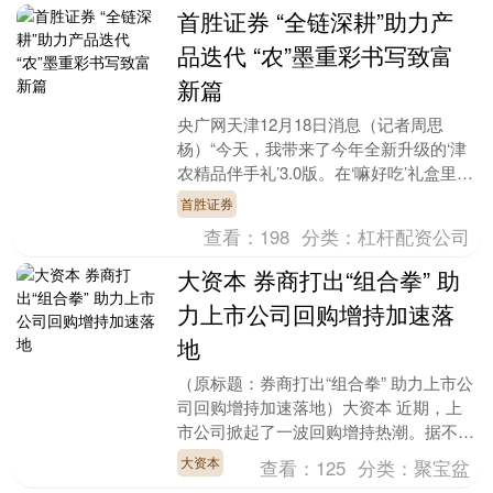
首胜证券 “全链深耕”助力产
品迭代 “农”墨重彩书写致富
新篇
央广网天津12月18日消息（记者周思
杨）“今天，我带来了今年全新升级的‘津
农精品伴手礼’3.0版。在‘嘛好吃’礼盒里，
有小站稻‘GABA’米、红瑶干薯片等有着
首胜证券
纯....
查看：
198
分类：
杠杆配资公司
大资本 券商打出“组合拳” 助
力上市公司回购增持加速落
地
（原标题：券商打出“组合拳” 助力上市公
司回购增持加速落地）大资本 近期，上
市公司掀起了一波回购增持热潮。据不完
全统计，截至目前，已有数百家上市公司
大资本
查看：
125
分类：
聚宝盆
参与其中，累....